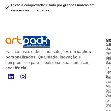
Eficácia comprovada:
Usado por grandes marcas em
campanhas publicitárias.
No
Co
Sa
co
Sa
(11
Fale conosco e descubra soluções em
sachês
Do
27
personalizados.
Qualidade, inovação
e
Ún
61
compromisso para impulsionar sua marca com
Sa
(11
pa
excelência!
27
Co
41
Sa
Ru
pa
Cor
Am
Pau
Grá
Vac
De
78.
de
Jd
Sa
Vil
Fo