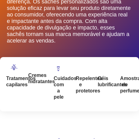
diferença. Os sachês personalizados são uma
solução eficaz para levar seu produto diretamente
ao consumidor, oferecendo uma experiência real
e impactante antes da compra. Com alta
capacidade de divulgação e impacto, esses
sachês tornam sua marca memorável e ajudam a
acelerar as vendas.
Cremes
Repelentes
Géis
Amostr
Tratamentos
Cuidados
hidratantes
e
lubrificantes
de
capilares
com
protetores
perfum
a
pele