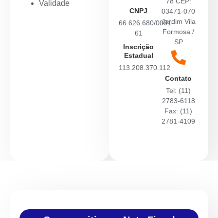
78 CEP:
Validade
CNPJ
03471-070
Jardim Vila
66.626.680/0001-
Formosa /
61
SP
Inscrição
Estadual
113.208.370.112
Contato
Tel: (11)
2783-6118
Fax: (11)
2781-4109