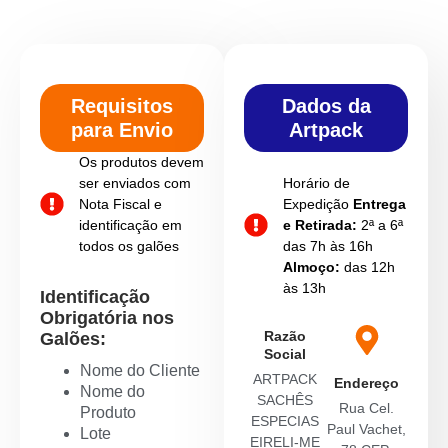
Requisitos
Dados da
para Envio
Artpack
Os produtos devem
ser enviados com
Horário de
Nota Fiscal e
Expedição
Entrega
identificação em
e Retirada:
2ª a 6ª
todos os galões
das 7h às 16h
Almoço:
das 12h
às 13h
Identificação
Obrigatória nos
Razão
Galões:
Social
Nome do Cliente
ARTPACK
Endereço
Nome do
SACHÊS
Rua Cel.
Produto
ESPECIAS
Paul Vachet,
Lote
EIRELI-ME