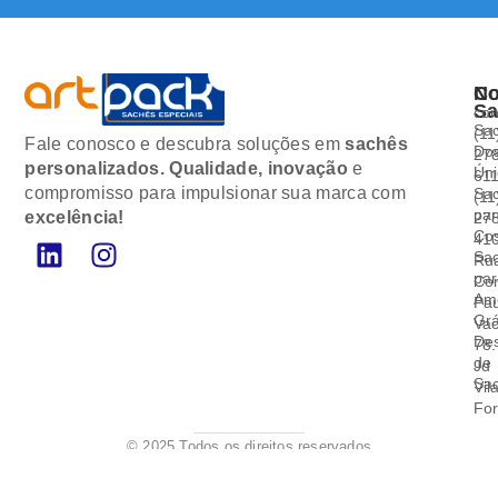
No
Co
Sa
co
Sa
(11
Fale conosco e descubra soluções em
sachês
Do
27
personalizados.
Qualidade, inovação
e
Ún
61
compromisso para impulsionar sua marca com
Sa
(11
pa
excelência!
27
Co
41
Sa
Ru
pa
Cor
Am
Pau
Grá
Vac
De
78.
de
Jd
Sa
Vil
Fo
© 2025 Todos os direitos reservados
Desenvolvido
por