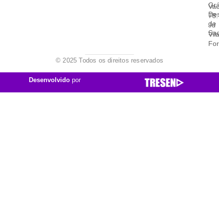
Grá
Vac
De
78.
de
Jd
Sa
Vil
Fo
© 2025 Todos os direitos reservados
Desenvolvido
por