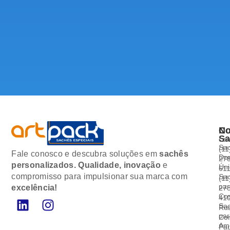
No
Co
Sa
co
Sa
(11
Fale conosco e descubra soluções em
sachês
Do
27
personalizados.
Qualidade, inovação
e
Ún
61
compromisso para impulsionar sua marca com
Sa
(11
pa
excelência!
27
Co
41
Sa
Ru
pa
Cor
Am
Pau