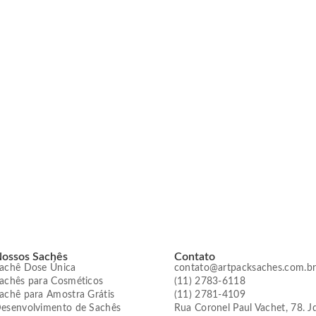
ossos Sachês
Contato
achê Dose Única
contato@artpacksaches.com.b
achês para Cosméticos
(11) 2783-6118
achê para Amostra Grátis
(11) 2781-4109
esenvolvimento de Sachês
Rua Coronel Paul Vachet, 78. Jd